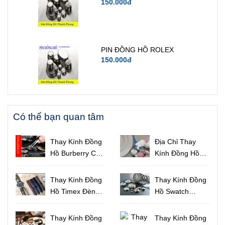
150.000đ
PIN ĐỒNG HỒ ROLEX
150.000đ
Có thể bạn quan tâm
Thay Kính Đồng
Địa Chỉ Thay
Hồ Burberry Cao
Kính Đồng Hồ
Cấp Họa Tiết
Uy Tín Chất
Sọc Độc Đáo
Lượng Tại
Thay Kính Đồng
Thay Kính Đồng
TPHCM
Hồ Timex Đèn
Hồ Swatch
Indiglo Uy Tín
Chính Hãng Lấy
Lấy Liền
Liền TPHCM
Thay Kính Đồng
Thay Kính Đồng