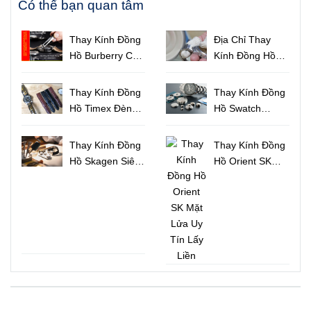
Có thể bạn quan tâm
Thay Kính Đồng
Địa Chỉ Thay
Hồ Burberry Cao
Kính Đồng Hồ
Cấp Họa Tiết
Uy Tín Chất
Sọc Độc Đáo
Lượng Tại
Thay Kính Đồng
Thay Kính Đồng
TPHCM
Hồ Timex Đèn
Hồ Swatch
Indiglo Uy Tín
Chính Hãng Lấy
Lấy Liền
Liền TPHCM
Thay Kính Đồng
Thay Kính Đồng
Hồ Skagen Siêu
Hồ Orient SK
Mỏng Đẹp Lấy
Mặt Lửa Uy Tín
Ngay
Lấy Liền