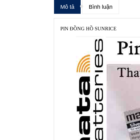
Mô tả
Bình luận
PIN ĐỒNG HỒ SUNRICE