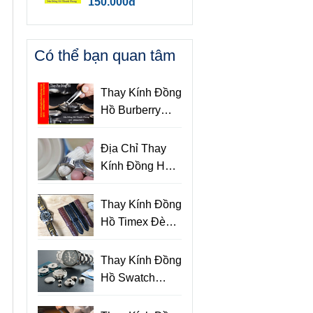
150.000đ
Có thể bạn quan tâm
Thay Kính Đồng
Hồ Burberry
Cao Cấp Họa
Tiết Sọc Độc
Địa Chỉ Thay
Đáo
Kính Đồng Hồ
Uy Tín Chất
Lượng Tại
Thay Kính Đồng
TPHCM
Hồ Timex Đèn
Indiglo Uy Tín
Lấy Liền
Thay Kính Đồng
Hồ Swatch
Chính Hãng Lấy
Liền TPHCM