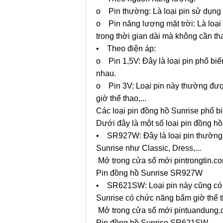
o Pin thường: Là loại pin sử dụng m
o Pin năng lượng mặt trời: Là loại 
trong thời gian dài mà không cần tha
• Theo điện áp:
o Pin 1,5V: Đây là loại pin phổ bi
nhau.
o Pin 3V: Loại pin này thường đư
giờ thể thao,...
Các loại pin đồng hồ Sunrise phổ b
Dưới đây là một số loại pin đồng hồ
• SR927W: Đây là loại pin thường 
Sunrise như Classic, Dress,...
Mở trong cửa sổ mới pintrongtin.c
Pin đồng hồ Sunrise SR927W
• SR621SW: Loại pin này cũng có 
Sunrise có chức năng bấm giờ thể th
Mở trong cửa sổ mới pintuandung
Pin đồng hồ Sunrise SR621SW