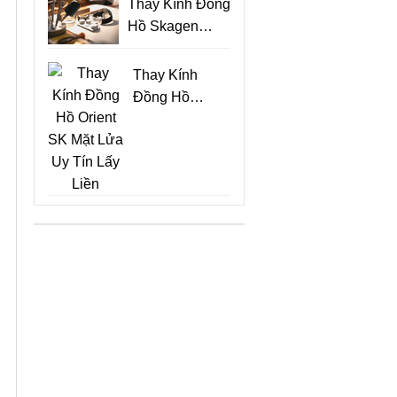
Thay Kính Đồng
Hồ Skagen
Siêu Mỏng Đẹp
Lấy Ngay
Thay Kính
Đồng Hồ
Orient SK Mặt
Lửa Uy Tín
Lấy Liền