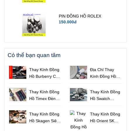
PIN ĐỒNG HỒ ROLEX
150.000đ
Có thể bạn quan tâm
Thay Kính Đồng
Địa Chỉ Thay
Hồ Burberry Cao
Kính Đồng Hồ
Cấp Họa Tiết
Uy Tín Chất
Sọc Độc Đáo
Lượng Tại
Thay Kính Đồng
Thay Kính Đồng
TPHCM
Hồ Timex Đèn
Hồ Swatch
Indiglo Uy Tín
Chính Hãng Lấy
Lấy Liền
Liền TPHCM
Thay Kính Đồng
Thay Kính Đồng
Hồ Skagen Siêu
Hồ Orient SK
Mỏng Đẹp Lấy
Mặt Lửa Uy Tín