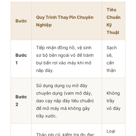
Tiêu
Quy Trình Thay Pin Chuyên
Chuẩn
Bước
Nghiệp
Kỹ
Thuật
Tiếp nhận đồng hồ, vệ sinh
Sạch
Bước
sơ bộ bên ngoài vỏ để tránh
sẽ,
1
bụi bẩn rơi vào máy khi mở
cẩn
nắp đáy.
thận
Sử dụng dụng cụ mở đáy
chuyên dụng (vam mở đáy,
Không
Bước
dao cạy nắp đáy tiêu chuẩn)
trầy
2
để mở máy mà không gây
vỏ đáy
trầy xước.
Loại
Tháo pin cũ, kiểm tra đo đạc