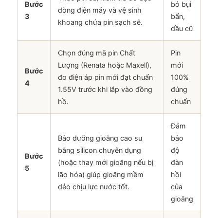
Bước
bỏ bụi
dòng điện máy và vệ sinh
3
bẩn,
khoang chứa pin sạch sẽ.
dầu cũ
Chọn đúng mã pin Chất
Pin
Lượng (Renata hoặc Maxell),
mới
Bước
đo điện áp pin mới đạt chuẩn
100%
4
1.55V trước khi lắp vào đồng
đúng
hồ.
chuẩn
Đảm
Bảo dưỡng gioăng cao su
bảo
bằng silicon chuyên dụng
độ
Bước
(hoặc thay mới gioăng nếu bị
đàn
5
lão hóa) giúp gioăng mềm
hồi
dẻo chịu lực nước tốt.
của
gioăng