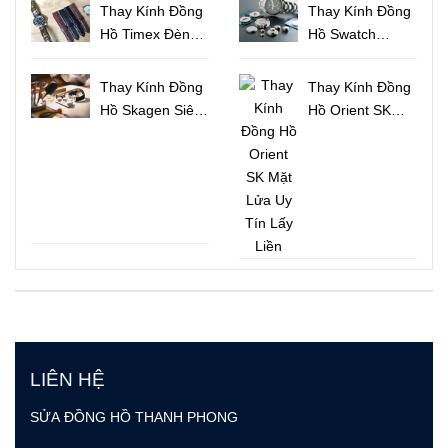
Sọc Độc Đáo
Lượng Tại
Thay Kính Đồng
Thay Kính Đồng
TPHCM
Hồ Timex Đèn
Hồ Swatch
Indiglo Uy Tín
Chính Hãng Lấy
Lấy Liền
Liền TPHCM
Thay Kính Đồng
Thay Kính Đồng
Hồ Skagen Siêu
Hồ Orient SK
Mỏng Đẹp Lấy
Mặt Lửa Uy Tín
Ngay
Lấy Liền
LIÊN HỆ
SỬA ĐỒNG HỒ THANH PHONG