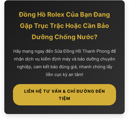
Đồng Hồ Rolex Của Bạn Đang
Gặp Trục Trặc Hoặc Cần Bảo
Dưỡng Chống Nước?
Hãy mang ngay đến Sửa Đồng Hồ Thanh Phong để
nhận dịch vụ kiểm định máy và bảo dưỡng chuyên
nghiệp, cam kết báo đúng giá, nhanh chóng lấy
liền cực kỳ an tâm!
LIÊN HỆ TƯ VẤN & CHỈ ĐƯỜNG ĐẾN
TIỆM