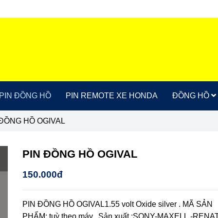
PIN ĐỒNG HỒ
PIN REMOTE XE HONDA
ĐỒNG HỒ
 ĐỒNG HỒ OGIVAL
PIN ĐỒNG HỒ OGIVAL
150.000đ
PIN ĐỒNG HỒ OGIVAL1.55 volt Oxide silver . MÃ SẢN
PHẨM: tuỳ theo máy.. Sản xuất :SONY-MAXELL,-RENA