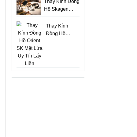
Thay Kính Đồng
Hồ Skagen
Siêu Mỏng Đẹp
Lấy Ngay
Thay Kính
Đồng Hồ
Orient SK Mặt
Lửa Uy Tín
Lấy Liền