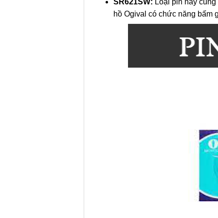
SR621SW:
Loại pin này cũng
hồ Ogival có chức năng bấm gi