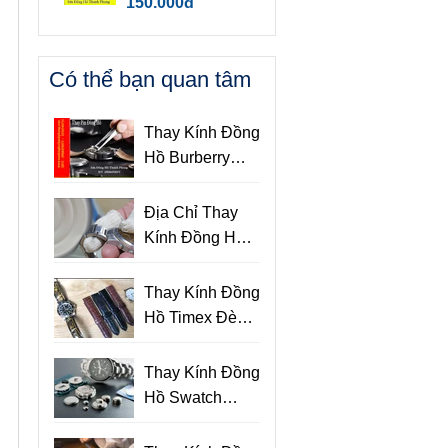
150.000đ
Có thể bạn quan tâm
Thay Kính Đồng
Hồ Burberry
Cao Cấp Họa
Tiết Sọc Độc
Địa Chỉ Thay
Đáo
Kính Đồng Hồ
Uy Tín Chất
Lượng Tại
Thay Kính Đồng
TPHCM
Hồ Timex Đèn
Indiglo Uy Tín
Lấy Liền
Thay Kính Đồng
Hồ Swatch
Chính Hãng Lấy
Liền TPHCM